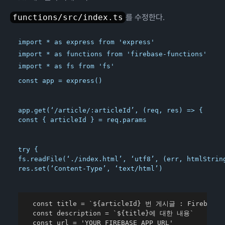
functions/src/index.ts
를 수정한다.
import * as express from 'express'

import * as functions from 'firebase-functions'

const app = express()
app.get(‘/article/:articleId’, (req, res) => {

const { articleId } = req.params
try {

fs.readFile(‘./index.html’, ‘utf8’, (err, htmlString
res.set(‘Content-Type’, ‘text/html’)
  const title = `${articleId} 번 게시글 : Firebase +
  const description = `${title}에 대한 내용`

  const url = 'YOUR_FIREBASE_APP_URL'
