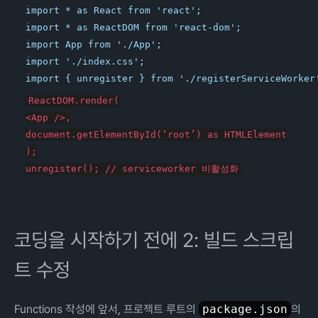
import * as React from 'react';

import * as ReactDOM from 'react-dom';

import App from './App';

import './index.css';

ReactDOM.render(

<App />,

document.getElementById(‘root’) as HTMLElement

);

코딩을 시작하기 전에 2: 빌드 스크립
트 수정
Functions 작성에 앞서, 프로젝트 루트의
package.json
의