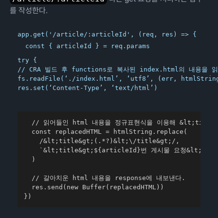
를 작성한다.
app.get('/article/:articleId', (req, res) => {

try {

// CRA 빌드 후 functions로 복사된 index.html의 내용을 
fs.readFile(‘./index.html’, ‘utf8’, (err, htmlString
res.set(‘Content-Type’, ‘text/html’)
  // 읽어들인 html 내용을 정규표현식을 이용해 &lt;title
  const replacedHTML = htmlString.replace(

    /&lt;title&gt;(.*?)&lt;\/title&gt;/,

    `&lt;title&gt;${articleId}번 게시물 요청&lt;/titl
  )

  // 갈아치운 html 내용을 response에 내보낸다.

  res.send(new Buffer(replacedHTML))

})