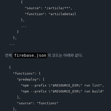
      {

        "source": "/article/**",

        "function": "articleDetail 

      },

      ...

    }

  },

전체
firebase.json
의 코드는 아래와 같다.
{

  "functions": {

    "predeploy": [

      "npm --prefix \"$RESOURCE_DIR\" run lint",

      "npm --prefix \"$RESOURCE_DIR\" run build"

    ],

    "source": "functions"

  },
