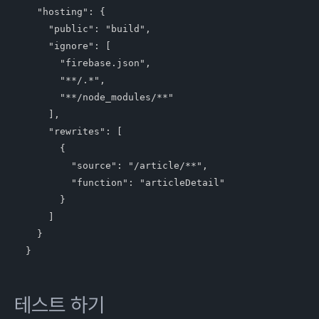
  "hosting": {

    "public": "build",

    "ignore": [

      "firebase.json",

      "**/.*",

      "**/node_modules/**"

    ],

    "rewrites": [

      {      

        "source": "/article/**",

        "function": "articleDetail"

      }

    ]    

  }

테스트 하기