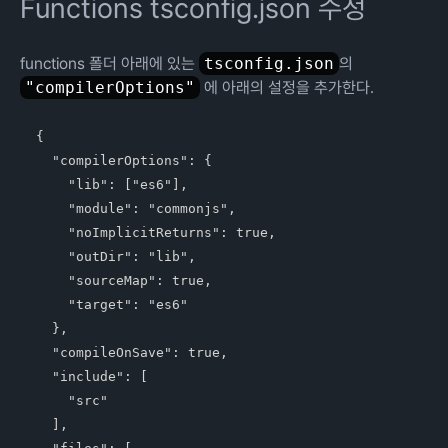
Functions tsconfig.json 수정
functions 폴더 아래에 있는
tsconfig.json
의
"compilerOptions"
에 아래의 설정을 추가한다.
{

  "compilerOptions": {

    "lib": ["es6"],

    "module": "commonjs",

    "noImplicitReturns": true,

    "outDir": "lib",

    "sourceMap": true,

    "target": "es6"

  },

  "compileOnSave": true,

  "include": [

    "src"

  ],
