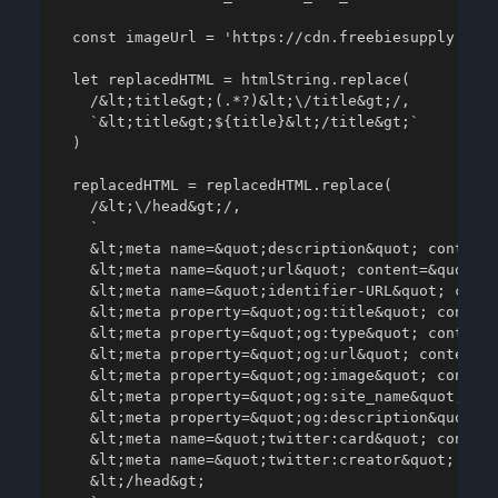
  const imageUrl = 'https://cdn.freebiesupply.com/
  let replacedHTML = htmlString.replace(

    /&lt;title&gt;(.*?)&lt;\/title&gt;/,

    `&lt;title&gt;${title}&lt;/title&gt;`

  )

  replacedHTML = replacedHTML.replace(

    /&lt;\/head&gt;/,

    `

    &lt;meta name=&quot;description&quot; content=
    &lt;meta name=&quot;url&quot; content=&quot;${
    &lt;meta name=&quot;identifier-URL&quot; conte
    &lt;meta property=&quot;og:title&quot; content
    &lt;meta property=&quot;og:type&quot; content=
    &lt;meta property=&quot;og:url&quot; content=&
    &lt;meta property=&quot;og:image&quot; content
    &lt;meta property=&quot;og:site_name&quot; con
    &lt;meta property=&quot;og:description&quot; c
    &lt;meta name=&quot;twitter:card&quot; content
    &lt;meta name=&quot;twitter:creator&quot; cont
    &lt;/head&gt;
