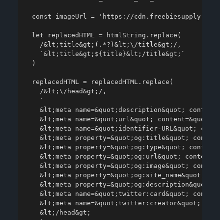
  const imageUrl = 'https://cdn.freebiesupply.com/
  let replacedHTML = htmlString.replace(

    /&lt;title&gt;(.*?)&lt;\/title&gt;/,

    `&lt;title&gt;${title}&lt;/title&gt;`

  )

  replacedHTML = replacedHTML.replace(

    /&lt;\/head&gt;/,

    `

    &lt;meta name=&quot;description&quot; content=
    &lt;meta name=&quot;url&quot; content=&quot;${
    &lt;meta name=&quot;identifier-URL&quot; conte
    &lt;meta property=&quot;og:title&quot; content
    &lt;meta property=&quot;og:type&quot; content=
    &lt;meta property=&quot;og:url&quot; content=&
    &lt;meta property=&quot;og:image&quot; content
    &lt;meta property=&quot;og:site_name&quot; con
    &lt;meta property=&quot;og:description&quot; c
    &lt;meta name=&quot;twitter:card&quot; content
    &lt;meta name=&quot;twitter:creator&quot; cont
    &lt;/head&gt;
