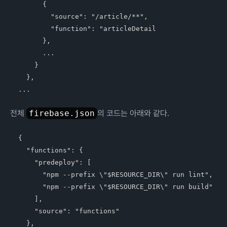
      {

        "source": "/article/**",

        "function": "articleDetail 

      },

      ...

    }

  },

전체
firebase.json
의 코드는 아래와 같다.
{

  "functions": {

    "predeploy": [

      "npm --prefix \"$RESOURCE_DIR\" run lint",

      "npm --prefix \"$RESOURCE_DIR\" run build"

    ],

    "source": "functions"

  },
