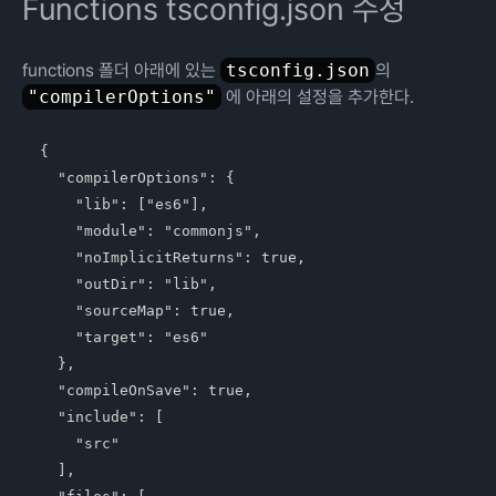
Functions tsconfig.json 수정
functions 폴더 아래에 있는
tsconfig.json
의
"compilerOptions"
에 아래의 설정을 추가한다.
{

  "compilerOptions": {

    "lib": ["es6"],

    "module": "commonjs",

    "noImplicitReturns": true,

    "outDir": "lib",

    "sourceMap": true,

    "target": "es6"

  },

  "compileOnSave": true,

  "include": [

    "src"

  ],
