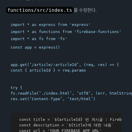
functions/src/index.ts
를 수정한다.
import * as express from 'express'

import * as functions from 'firebase-functions'

const app = express()
app.get(‘/article/:articleId’, (req, res) => {

const { articleId } = req.params
try {

fs.readFile(‘./index.html’, ‘utf8’, (err, htmlString
res.set(‘Content-Type’, ‘text/html’)
  const title = `${articleId} 번 게시글 : Firebase +
  const description = `${title}에 대한 내용`

  const url = 'YOUR_FIREBASE_APP_URL'
