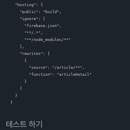
  "hosting": {

    "public": "build",

    "ignore": [

      "firebase.json",

      "**/.*",

      "**/node_modules/**"

    ],

    "rewrites": [

      {      

        "source": "/article/**",

        "function": "articleDetail"

      }

    ]    

  }

테스트 하기