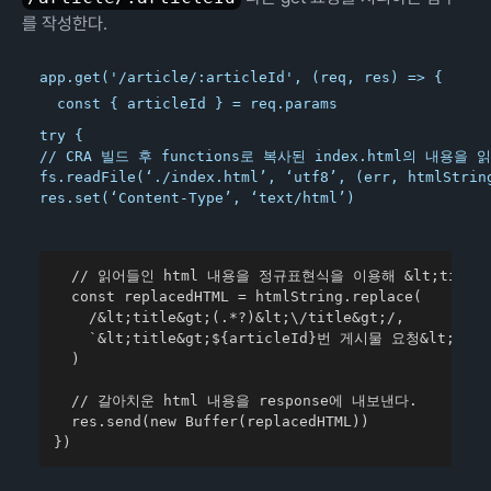
를 작성한다.
app.get('/article/:articleId', (req, res) => {

try {

// CRA 빌드 후 functions로 복사된 index.html의 내용을 
fs.readFile(‘./index.html’, ‘utf8’, (err, htmlString
res.set(‘Content-Type’, ‘text/html’)
  // 읽어들인 html 내용을 정규표현식을 이용해 &lt;title
  const replacedHTML = htmlString.replace(

    /&lt;title&gt;(.*?)&lt;\/title&gt;/,

    `&lt;title&gt;${articleId}번 게시물 요청&lt;/titl
  )

  // 갈아치운 html 내용을 response에 내보낸다.

  res.send(new Buffer(replacedHTML))

})