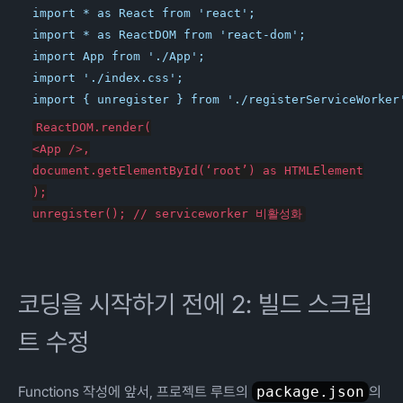
import * as React from 'react';

import * as ReactDOM from 'react-dom';

import App from './App';

import './index.css';

ReactDOM.render(

<App />,

document.getElementById(‘root’) as HTMLElement

);

코딩을 시작하기 전에 2: 빌드 스크립
트 수정
Functions 작성에 앞서, 프로젝트 루트의
package.json
의