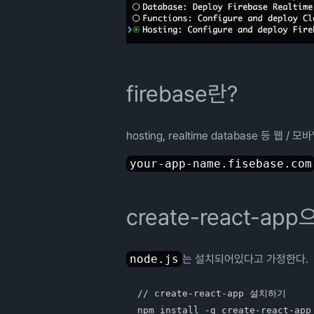
firebase란?
hosting, realtime database 등
your-app-name.fisebase.com
create-react-a
node.js
는 설치되어있다고 가정한다.
// create-react-app 설치하기

npm install -g create-react-app
