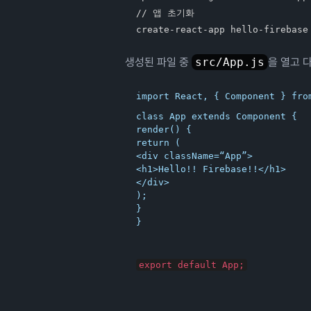
// 앱 초기화

생성된 파일 중
src/App.js
을 열고 
class App extends Component {

render() {

return (

<div className=“App”>

<h1>Hello!! Firebase!!</h1>

</div>

);

}

}