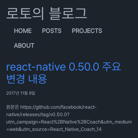
로토의 블로그
HOME
POSTS
PROJECTS
ABOUT
react-native 0.50.0 주요
변경 내용
2017년 11월 8일
원문은
https://github.com/facebook/react-
native/releases/tag/v0.50.0?
utm_campaign=React%2BNative%2BCoach&utm_medium
=web&utm_source=React_Native_Coach_14